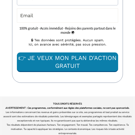
100% gratuit · Accès immédiat · Rejoins des parents partout dans le
monde 🌍
🔒 Tes données sont protégées. Aucun spam.
Ici, on avance avec sérénité, pas sous pression.
👉 JE VEUX MON PLAN D'ACTION
GRATUIT
TOUS DROITS RÉSERVÉS
AVERTISSEMENT : Ces programmes, conformément aux règles des plateformes sociales, ne sont pas sponsorisés.
Les informations concernant les revenus et gains présentées sur ce site, ses programmes et tout produit ou service
associé sont des estimations de résultats potentiels. Les témoignages et exemples partagés représentent des résultats
exceptionnels et non typiques. Ils ne garantissent pas que tu obtiendras les mêmes résultats.
Tes résultats dépendent de plusieurs facteurs. Ton engagement. Ton travail. Tes compétences. Ton expérience. Ta
motivation. Ta capacité à appliquer les stratégies. Le contexte économique. Les risques liés à toute activité
entrepreneuriale.